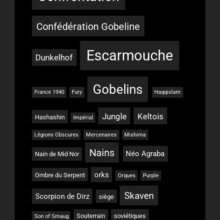
Confédération Gobeline
Escarmouche
Dunkelhof
Gobelins
France 1940
Fury
Haqqislam
Jungle
Keltois
Hashashin
Impérial
Légions Obscures
Mercenaires
Mishima
Nains
Néo Agraba
Nain de Mid Nor
orks
Ombre du Serpent
Orques
Purple
Skaven
Scorpion de Dirz
siège
Souterrain
soviétiques
Son of Smaug