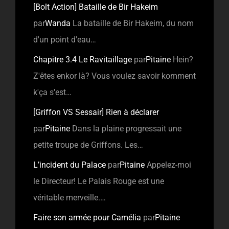
[Bolt Action] Bataille de Bir Hakeim
par
Wanda
La bataille de Bir Hakeim, du nom
d'un point d'eau…
Chapitre 3.4 Le Ravitaillage
par
Pitaine
Hein?
Z'êtes enkor là? Vous voulez savoir komment
k'ça s'est…
[Griffon VS Sessair] Rien à déclarer
par
Pitaine
Dans la plaine progressait une
petite troupe de Griffons. Les…
L’incident du Palace
par
Pitaine
Appelez-moi
le Directeur! Le Palais Rouge est une
véritable merveille.…
Faire son armée pour Camélia
par
Pitaine