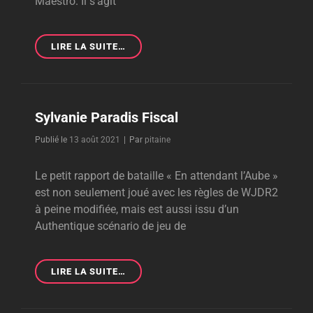
Maestro. Il s’agit
LA
LIRE LA SUITE…
FRAPPE
SUR
CAMBERRA
Sylvanie Paradis Fiscal
Byline
Publié le
13 août 2021
|
Par
pitaine
Le petit rapport de bataille « En attendant l’Aube »
est non seulement joué avec les règles de WJDR2
à peine modifiée, mais est aussi issu d’un
Authentique scénario de jeu de
SYLVANIE
LIRE LA SUITE…
PARADIS
FISCAL