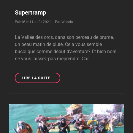
Supertramp
Byline
Publié le
11 août 2021
|
Par
Wanda
La Vallée des orcs, dans son berceau de brume,
un beau matin de pluie. Cela vous semble
bucolique comme début d’aventure? Et bien non!
ne vous laissez pas méprendre. Car
SUPERTRAMP
LIRE LA SUITE…