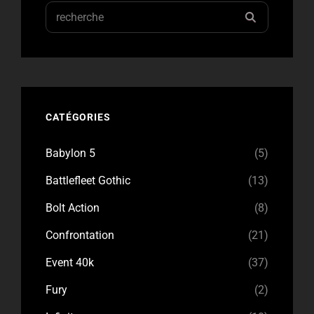
Search
RECHERC
for:
CATÉGORIES
Babylon 5
(5)
Battlefleet Gothic
(13)
Bolt Action
(8)
Confrontation
(21)
Event 40k
(37)
Fury
(2)