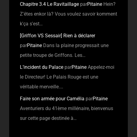
Chapitre 3.4 Le Ravitaillage
par
Pitaine
Hein?
Z'êtes enkor là? Vous voulez savoir komment
k'ça s'est…
[Griffon VS Sessair] Rien à déclarer
par
Pitaine
Dans la plaine progressait une
petite troupe de Griffons. Les…
L’incident du Palace
par
Pitaine
Appelez-moi
le Directeur! Le Palais Rouge est une
véritable merveille.…
Faire son armée pour Camélia
par
Pitaine
Aventuriers du 41ème millénaire, bienvenus
sur cette page destinée à…