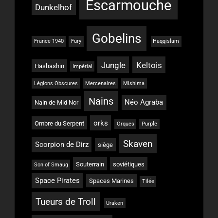
Escarmouche
Dunkelhof
Gobelins
France 1940
Fury
Haqqislam
Jungle
Keltois
Hashashin
Impérial
Légions Obscures
Mercenaires
Mishima
Nains
Néo Agraba
Nain de Mid Nor
orks
Ombre du Serpent
Orques
Purple
Skaven
Scorpion de Dirz
siège
Souterrain
soviétiques
Son of Smaug
Space Pirates
Spaces Marines
Tilée
Tueurs de Troll
Uraken