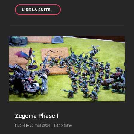
COMPTE
LIRE LA SUITE…
RENDU
DES
VACANCES
À
ZEGEMA
Zegema Phase I
Byline
Publié le
25 mai 2024
|
Par
pitaine