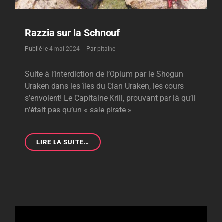
Razzia sur la Schnouf
Byline
Publié le
4 mai 2024
|
Par
pitaine
Suite à l’interdiction de l’Opium par le Shogun
Uraken dans les îles du Clan Uraken, les cours
s’envolent! Le Capitaine Krill, prouvant par là qu’il
n’était pas qu’un « sale pirate »
RAZZIA
LIRE LA SUITE…
SUR
LA
SCHNOUF