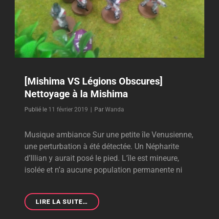
[Mishima VS Légions Obscures]
Nettoyage à la Mishima
Byline
Publié le
11 février 2019
|
Par
Wanda
Musique ambiance Sur une petite île Venusienne,
une perturbation à été détectée. Un Népharite
d’Illian y aurait posé le pied. L’île est mineure,
isolée et n’a aucune population permanente ni
[MISHIMA
LIRE LA SUITE…
VS