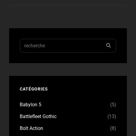
LÉGIONS
OBSCURES]
NETTOYAGE
À
LA
MISHIMA
Search
RECHERC
for:
CATÉGORIES
Babylon 5
(5)
Battlefleet Gothic
(13)
Bolt Action
(8)