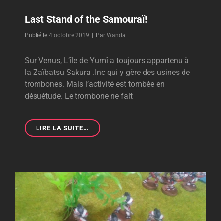
Last Stand of the Samouraï!
Byline
Publié le
4 octobre 2019
|
Par
Wanda
Sur Venus, L’île de Yumî a toujours appartenu à
la Zaïbatsu Sakura .Inc qui y gère des usines de
trombones. Mais l’activité est tombée en
désuétude. Le trombone ne fait
LAST
LIRE LA SUITE…
STAND
OF
THE
SAMOURAÏ!