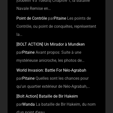
[Gobelin VS Tueurs] Chapitre 1, la Bataille
Navale Remise en…
Point de Contrôle
par
Pitaine
Les points de
Contrôle, ou point de conquêtes, représentent
la…
[BOLT ACTION] Un Mirador à Mundken
par
Pitaine
Avant propos: Suite à une
mystérieuse anicroche, les photos de…
World Invasion: Battle For Néo-Agrabah
par
Pitaine
Quelles sont les chances pour
qu'un quartier extérieur de Néo-Agrabah,…
[Bolt Action] Bataille de Bir Hakeim
par
Wanda
La bataille de Bir Hakeim, du nom
d'un point d'eau…