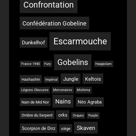
Confrontation
Confédération Gobeline
Escarmouche
Dunkelhof
Gobelins
France 1940
Fury
Haqqislam
Jungle
Keltois
Hashashin
Impérial
Légions Obscures
Mercenaires
Mishima
Nains
Néo Agraba
Nain de Mid Nor
orks
Ombre du Serpent
Orques
Purple
Skaven
Scorpion de Dirz
siège