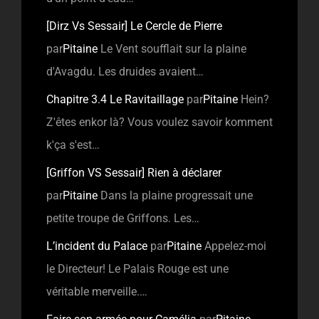
[Dirz Vs Sessair] Le Cercle de Pierre
par
Pitaine
Le Vent soufflait sur la plaine
d'Avagdu. Les druides avaient…
Chapitre 3.4 Le Ravitaillage
par
Pitaine
Hein?
Z'êtes enkor là? Vous voulez savoir komment
k'ça s'est…
[Griffon VS Sessair] Rien à déclarer
par
Pitaine
Dans la plaine progressait une
petite troupe de Griffons. Les…
L’incident du Palace
par
Pitaine
Appelez-moi
le Directeur! Le Palais Rouge est une
véritable merveille.…