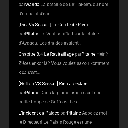
par
Wanda
La bataille de Bir Hakeim, du nom
d'un point d'eau…
[Dirz Vs Sessair] Le Cercle de Pierre
par
Pitaine
Le Vent soufflait sur la plaine
d'Avagdu. Les druides avaient…
Chapitre 3.4 Le Ravitaillage
par
Pitaine
Hein?
Z'êtes enkor là? Vous voulez savoir komment
k'ça s'est…
[Griffon VS Sessair] Rien à déclarer
par
Pitaine
Dans la plaine progressait une
petite troupe de Griffons. Les…
L’incident du Palace
par
Pitaine
Appelez-moi
le Directeur! Le Palais Rouge est une