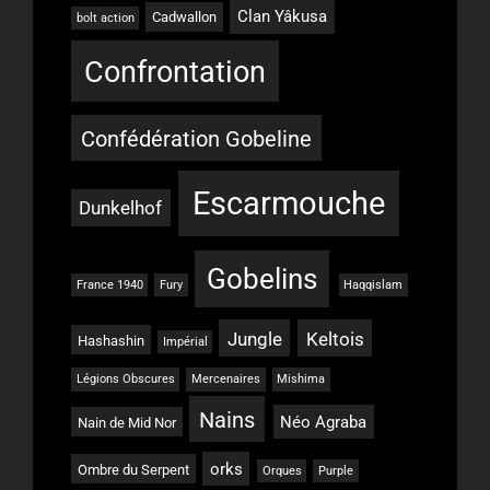
Clan Yâkusa
Cadwallon
bolt action
Confrontation
Confédération Gobeline
Escarmouche
Dunkelhof
Gobelins
France 1940
Fury
Haqqislam
Jungle
Keltois
Hashashin
Impérial
Légions Obscures
Mercenaires
Mishima
Nains
Néo Agraba
Nain de Mid Nor
orks
Ombre du Serpent
Orques
Purple