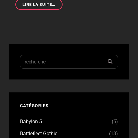
[BAUHAUS
LIRE LA SUITE…
VS
IMPERIAL]
POUR
UNE
POIGNÉE
DE
LAVE-
LINGES
Search
RECHERC
for:
CATÉGORIES
Babylon 5
(5)
Battlefleet Gothic
(13)