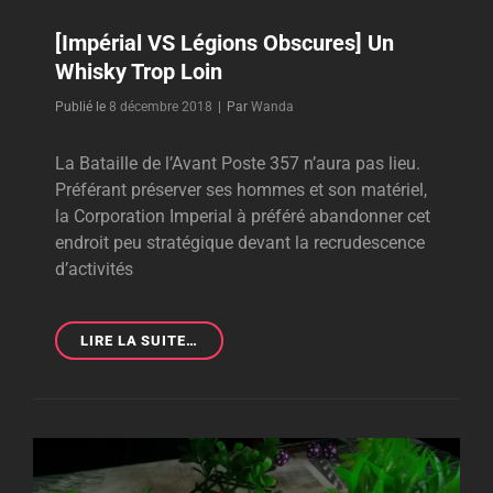
[Impérial VS Légions Obscures] Un
Whisky Trop Loin
Byline
Publié le
8 décembre 2018
|
Par
Wanda
La Bataille de l’Avant Poste 357 n’aura pas lieu.
Préférant préserver ses hommes et son matériel,
la Corporation Imperial à préféré abandonner cet
endroit peu stratégique devant la recrudescence
d’activités
[IMPÉRIAL
LIRE LA SUITE…
VS
LÉGIONS
OBSCURES]
UN
WHISKY
TROP