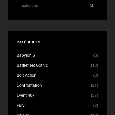
Search
RECHERC
for:
CATÉGORIES
Babylon 5
(5)
Battlefleet Gothic
(13)
Bolt Action
(8)
Confrontation
(21)
Event 40k
(37)
Fury
(2)