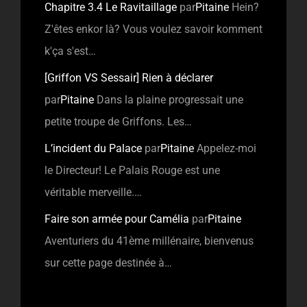
Chapitre 3.4 Le Ravitaillage
par
Pitaine
Hein?
Z'êtes enkor là? Vous voulez savoir komment
k'ça s'est…
[Griffon VS Sessair] Rien à déclarer
par
Pitaine
Dans la plaine progressait une
petite troupe de Griffons. Les…
L’incident du Palace
par
Pitaine
Appelez-moi
le Directeur! Le Palais Rouge est une
véritable merveille.…
Faire son armée pour Camélia
par
Pitaine
Aventuriers du 41ème millénaire, bienvenus
sur cette page destinée à…