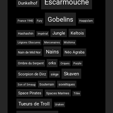
Escarmouche
Dunkelhof
Gobelins
France 1940
Fury
Haqqislam
Jungle
Keltois
Hashashin
Impérial
Légions Obscures
Mercenaires
Mishima
Nains
Néo Agraba
Nain de Mid Nor
orks
Ombre du Serpent
Orques
Purple
Skaven
Scorpion de Dirz
siège
Souterrain
soviétiques
Son of Smaug
Space Pirates
Spaces Marines
Tilée
Tueurs de Troll
Uraken