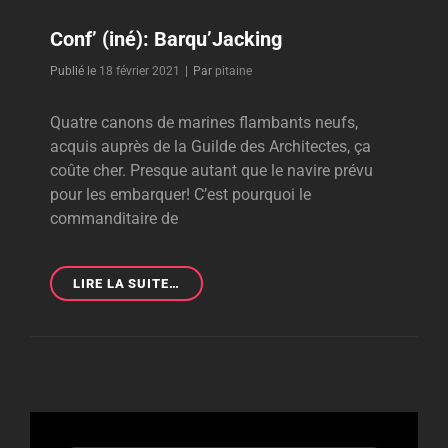
Conf’ (iné): Barqu’Jacking
Byline
Publié le
18 février 2021
|
Par
pitaine
Quatre canons de marines flambants neufs,
acquis auprès de la Guilde des Architectes, ça
coûte cher. Presque autant que le navire prévu
pour les embarquer! C’est pourquoi le
commanditaire de
CONF’
LIRE LA SUITE…
(INÉ):
BARQU’JACKING