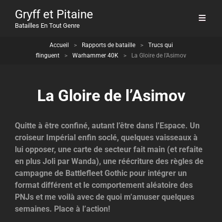
Gryff et Pitaine
Batailles En Tout Genre
Accueil
>
Rapports de bataille
>
Trucs qui
flinguent
>
Warhammer 40K
>
La Gloire de l’Asimov
La Gloire de l’Asimov
Quitte à être confiné, autant l’être dans l’Espace. Un
croiseur Impérial enfin soclé, quelques vaisseaux à
lui opposer, une carte de secteur fait main (et refaite
en plus Joli par Wanda), une réécriture des règles de
campagne de Battlefleet Gothic pour intégrer un
format différent et le comportement aléatoire des
PNJs et me voilà avec de quoi m’amuser quelques
semaines. Place à l’action!