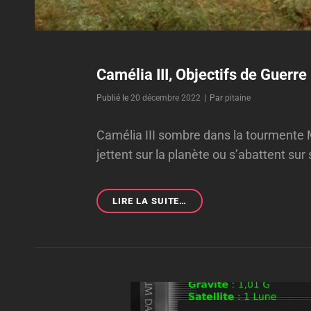
Camélia III, Objectifs de Guerre
Byline
Publié le
20 décembre 2022
|
Par
pitaine
Camélia III sombre dans la tourmente 
jettent sur la planète ou s’abattent sur
CAMÉLIA
LIRE LA SUITE…
III,
OBJECTIFS
DE
GUERRE