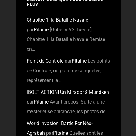
PLUS
Chapitre 1, la Bataille Navale
par
Pitaine
[Gobelin VS Tueurs]
Chapitre 1, la Bataille Navale Remise
en…
Point de Contrôle
par
Pitaine
Les points
de Contrôle, ou point de conquêtes,
représentent la…
[BOLT ACTION] Un Mirador à Mundken
par
Pitaine
Avant propos: Suite à une
mystérieuse anicroche, les photos de…
World Invasion: Battle For Néo-
Agrabah
par
Pitaine
Quelles sont les