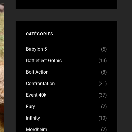
CATÉGORIES
Babylon 5
(5)
Battlefleet Gothic
(13)
Bolt Action
(8)
Confrontation
(21)
Event 40k
(37)
Fury
(2)
Infinity
(10)
Mordheim
(2)