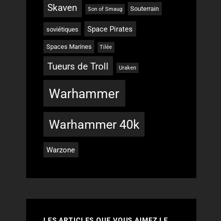
Skaven
Souterrain
Son of Smaug
Space Pirates
soviétiques
Spaces Marines
Tilée
Tueurs de Troll
Uraken
Warhammer
Warhammer 40k
Warzone
LES ARTICLES QUE VOUS AIMEZ LE