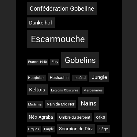
Confédération Gobeline
Dunkelhof
Escarmouche
Gobelins
France 1940
Fury
Jungle
Hashashin
Haqqislam
Impérial
Keltois
Légions Obscures
Mercenaires
Nains
Nain de Mid Nor
Mishima
Néo Agraba
orks
Ombre du Serpent
Scorpion de Dirz
siège
Orques
Purple