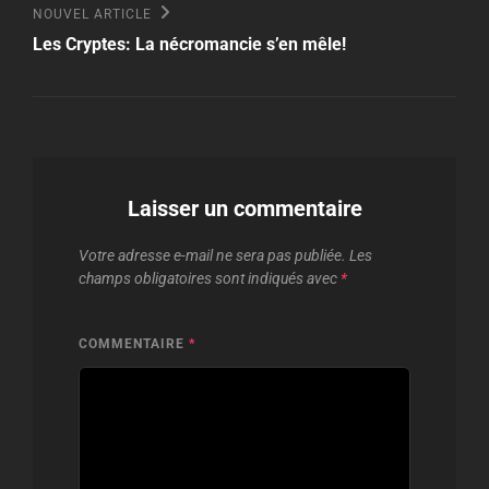
Nouvel
NOUVEL ARTICLE
article
Les Cryptes: La nécromancie s’en mêle!
Laisser un commentaire
Votre adresse e-mail ne sera pas publiée.
Les
champs obligatoires sont indiqués avec
*
COMMENTAIRE
*