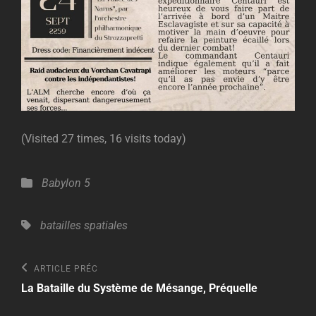
(Visited 27 times, 16 visits today)
Catégories
Babylon 5
Tags,
batailles spatiales
Navigation
Article
ARTICLE PRÉC
Précédent
de
La Bataille du Système de Mésange, Préquelle
l’article