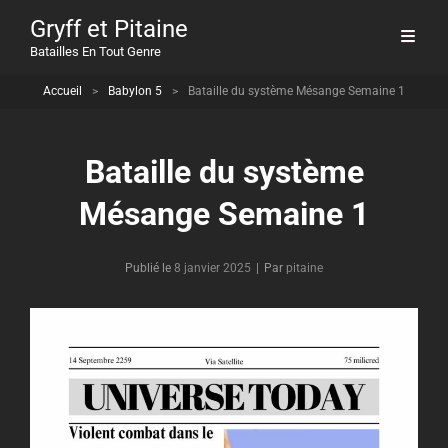
Gryff et Pitaine
Batailles En Tout Genre
Accueil
>
Babylon 5
>
Bataille du système Mésange Semaine 1
Bataille du système
Mésange Semaine 1
Byline
Publié le
8 janvier 2025
|
Par
pitaine